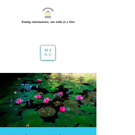
Raising consciousness, one smile at a time
ME
NU