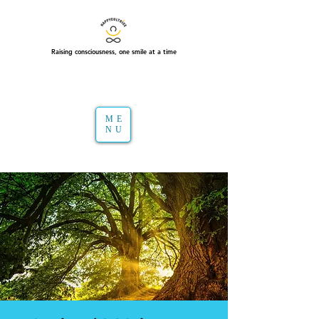
Raising consciousness, one smile at a time
ME
NU