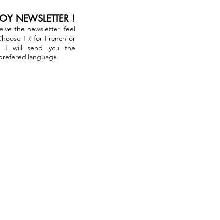
JOY NEWSLETTER !
ceive the newsletter, feel
 Choose FR for French or
. I will send you the
 prefered language.