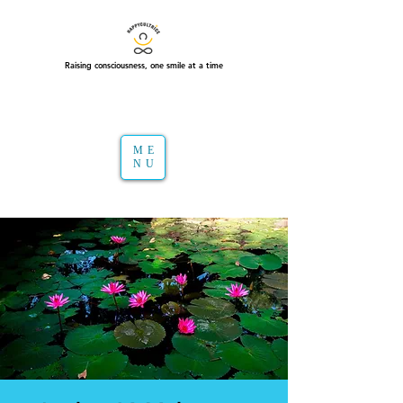
Raising consciousness, one smile at a time
ME
NU