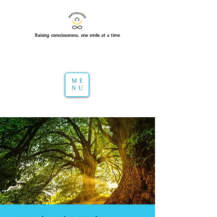
Raising consciousness, one smile at a time
ME
NU