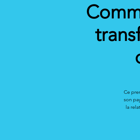
Commun
trans
Ce prem
son pay
la rel