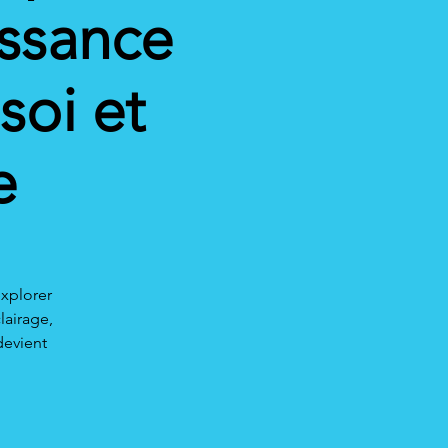
issance
soi et
e
explorer
lairage,
devient