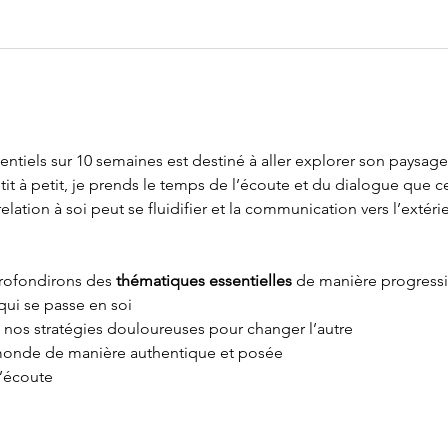
iels sur 10 semaines est destiné à aller explorer son paysage in
Petit à petit, je prends le temps de l’écoute et du dialogue que c
 relation à soi peut se fluidifier et la communication vers l’extérie
ofondirons des 
thématiques essentielles
 de manière progressiv
ui se passe en soi 
nos stratégies douloureuses pour changer l’autre
au monde de manière authentique et posée
l’écoute