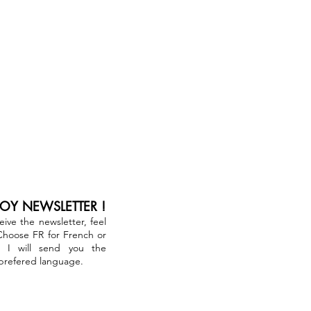
JOY NEWSLETTER !
ceive the newsletter, feel
 Choose FR for French or
. I will send you the
 prefered language.