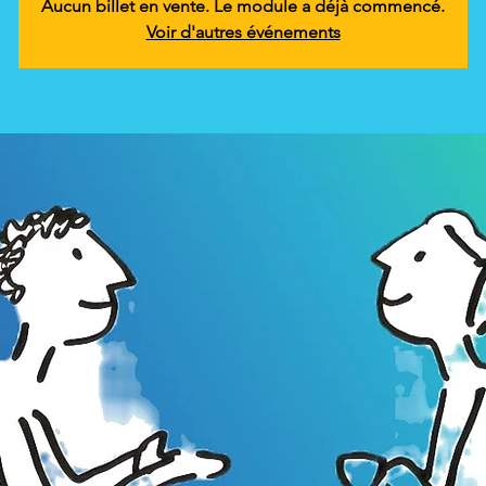
Aucun billet en vente. Le module a déjà commencé.
Voir d'autres événements