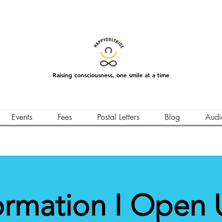
Raising consciousness, one smile at a time
Events
Fees
Postal Letters
Blog
Audi
rmation I Open