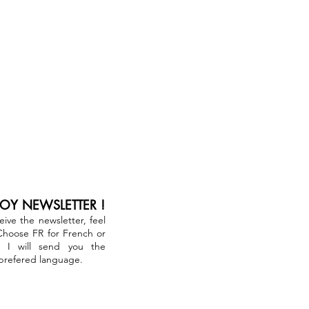
JOY NEWSLETTER !
ceive the newsletter, feel
 Choose FR for French or
. I will send you the
 prefered language.