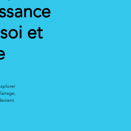
issance
soi et
e
explorer
lairage,
devient