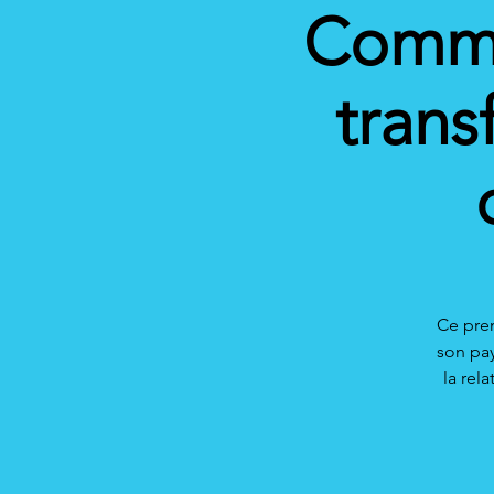
Commun
trans
Ce prem
son pay
la rel