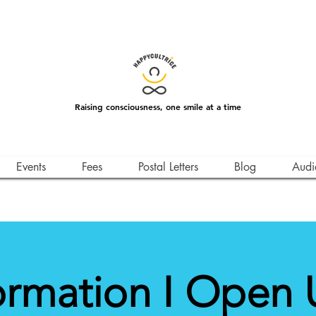
Raising consciousness, one smile at a time
Events
Fees
Postal Letters
Blog
Audi
rmation I Open