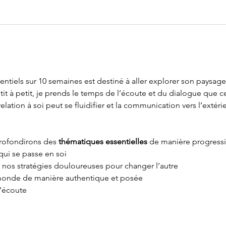
iels sur 10 semaines est destiné à aller explorer son paysage in
Petit à petit, je prends le temps de l’écoute et du dialogue que c
 relation à soi peut se fluidifier et la communication vers l’extérie
ofondirons des 
thématiques essentielles
 de manière progressiv
ui se passe en soi 
nos stratégies douloureuses pour changer l’autre
au monde de manière authentique et posée
l’écoute