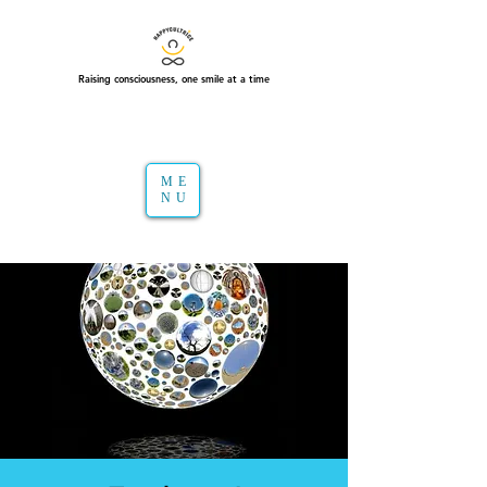
Raising consciousness, one smile at a time
ME
NU