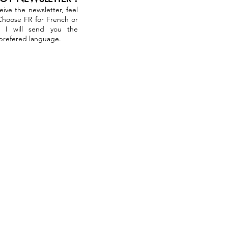
ceive the newsletter, feel
 Choose FR for French or
. I will send you the
 prefered language.