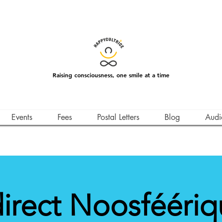
Raising consciousness, one smile at a time
Events
Fees
Postal Letters
Blog
Audi
irect Noosféériq