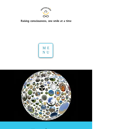
Raising consciousness, one smile at a time
ME
NU