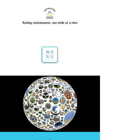
Raising consciousness, one smile at a time
ME
NU