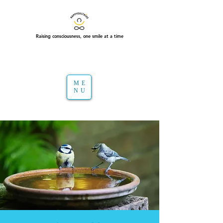
Raising consciousness, one smile at a time
ME
NU